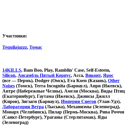
Участники:
Tequilajazzz
,
Томас
14KILLS
, Bam Boo, Play, Ramblin' Case, Self-Esteem,
Silicon
,
Ансамбль Пятый Корпус
, Асса,
Виконт
,
Ярос
(все — Пермь), Dodger (Омск), Eva Koen (Казань),
Other
Noises
(Томск), Terra Incognita (Барнаул), Анри (Ижевск),
Антре (Набережные Челны), Амели (Москва), Виды Птиц
(Екатеринбург), Гаутама (Ижевск), Джинсы Джилл
(Киров), Зигзаги (Барнаул),
Империя Снегов
(Улан-Удэ),
Лаборатория Ветра
(Лысьва), Механизмы (Зеленоград),
Монарх (Челябинск), Пилар (Пермь-Москва), Рива Роччи
(Санкт-Петербург), Ураганы (Стерлитамак), Яды
(Зеленоград)