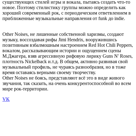
существующих стилей игры и вокала, пытаясь создать что-то
новое. Поэтому стилистику группы можно определить как
хороший современный рок, с периодическим ответвлением в
приближенные музыкальные направления от funk до indie.
Other Noises, не лишенные собственной харизмы, создают
музыку, воссоздавая рифы Jimi Hendrix, вооружившись
позитивным взбалмошным настроением Red Hot Chili Peppers,
вокалом, рассказывающим истории и ощущением сцены
М.Джагера, взяв агрессивную рифовую лирику Guns N' Roses,
плотность Niсkelback и.т.д. В общем, активно развивая свой
музыкальный профиль, не чураясь разнообразия, но в тоже
время оставаясь верными своему творчеству.
Other Noises не боясь, представляют всё это в виде живого
звучания, так сказать, на очень конкурентоспособной во всем
мире рок-территории.
VK