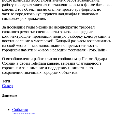
после плановых восстановительных работ возобновила
работу городская уличная инсталляция-часы в форме басового
ключа. Этот объект давно стал не просто арт-формой, но
частью городского культурного ландшафта и знаковым
символом рок-движения.
За последние годы механизм неоднократно требовал
сложного ремонта: специалисты заказывали редкие
комплектующие, проводили полную разборку конструкции и
восстановление в мастерской. Каждый раз часы возвращались
на своё место — как напоминание о преемственности,
городской памяти и живом наследии фестиваля «Рок-Лайн».
О возобновлении работы часов сообщил мэр Перми Эдуард
Соснин в своём Telegram-канале, выразив благодарность
горожанам за внимание и поддержку инициатив по
сохранению значимых городских объектов.
Теги
Сквер
Движение
События