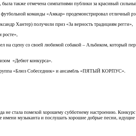
, была также отмечена симпатиями публики за красивый сильный
 футбольной команды «Амкар» продемонстрировал отличный рэп,
андр Хантер) получили приз «За верность традициям регги»,
 росте»,
ел на сцену со своей любимой собакой – Альбиком, который пе
ризом «Дебют конкурса».
– группа «Блюз Собеседник» и ансамбль «ПЯТЫЙ КОРПУС».
…
ода не стала помехой хорошему субботнему настроению. Конкурс
е имени музыканта и послушать хорошие добрые песни, идущие 