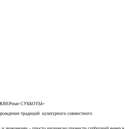
 «СКВЕРные СУББОТЫ»
зрождение традиций культурного совместного
 и знакомыми – просто интересно провести субботний вечер в