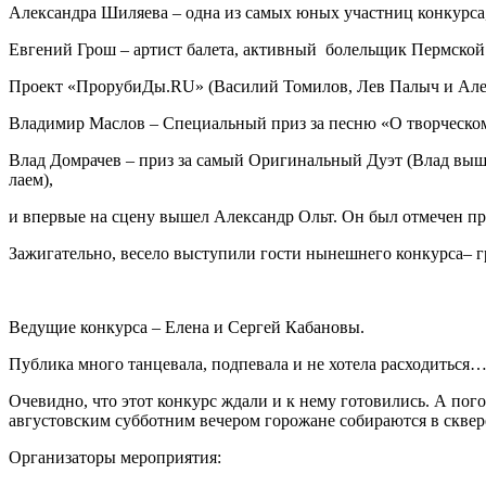
Александра Шиляева – одна из самых юных участниц конкурса
Евгений Грош – артист балета, активный болельщик Пермской
Проект «ПрорубиДы.RU» (Василий Томилов, Лев Палыч и Алекс
Владимир Маслов – Специальный приз за песню «О творческом
Влад Домрачев – приз за самый Оригинальный Дуэт (Влад выш
лаем),
и впервые на сцену вышел Александр Ольт. Он был отмечен п
Зажигательно, весело выступили гости нынешнего конкурса
Ведущие конкурса – Елена и Сергей Кабановы.
Публика много танцевала, подпевала и не хотела расходиться
Очевидно, что этот конкурс ждали и к нему готовились. А пог
августовским субботним вечером горожане собираются в сквер
Организаторы мероприятия: