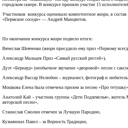
городском сквере. В конкурсе приняли участие 15 исполните
Участников конкурса оценивало компетентное жюри, в состав 
«Пермские соседи» — Андрей Манцветов.
По окончании конкурса жюри подвело итоги:
Вячеслав Шевченко (жюри присудило ему приз «Первому всегда
Александр Мальцев Приз «Самый русский реггей»),
Дуэт «Бернауд» (необычное звучание «дворовой» песни с саксо
Александр Вассар Нелюбин – журналист, фотограф и любитель 
Мошкова Елена была отмечена призом за песню «Про тетушку»
Анатолий Кай – участник группы «Дети Подземелья», житель М
авторской песни»,
Станислав Смолин отмечен за Лучшую Пародию,
Кузьминых Павел – за Верность Традиции,