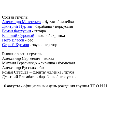
Состав группы:
Александр Мелентьев
– бузуки / жалейка
Дмитрий Пуртов
- барабаны / перкуссия
Роман Фатхулин
- гитара
Василий Суровый
- вокал / скрипка
Пётр Власов
- бас
Сергей Куимов
- звукооператор
Бывшие члены группы:
Александр Сергеевич – вокал
Михаил Герасимчук - скрипка / бэк-вокал
Александр Русских - бас
Роман Старцев – флейта/ жалейка / труба
Дмитрий Елембаев - барабаны / перкуссия
10 августа - официальный день рождения группы Т.Р.О.И.Н.