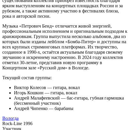
существования коллектив приобрёл известность благодаря
ярким выступлениям на концертных площадках России и за
рубежом, а также активному участию в фестивалях блюза,
рока и авторской песни.
Музыка «Петрович Бенд» отличается живой энергией, 
профессиональным исполнением и оригинальным подходом к 
аранжировкам. Группа выпустила несколько альбомов, два из 
которых были изданы лейблом «Бомба-Питер» и доступны на 
всех крупных стриминговых платформах. Их творчество, 
созданное в 1990-х, остаётся актуальным благодаря свежему 
звучанию и искреннему настроению. В 2024 году коллектив 
отметил 30-летие, представив новую программу в 
Концертном зале «Русский дом» в Вологде.
Текущий состав группы:
Виктор Колесов — гитара, вокал
Игорь Кошкин — гитара, вокал
Андрей Малафеевский — бас-гитара, губная гармошка
(бессменный участник)
Андрей Чипенко — барабаны
Вологда
Rock-Line 1996
Участник