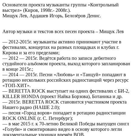
Основатели проекта музыканты группы «Контрольный
выстрел» (Киров, 1998г.- 2008г.).
Мищук Лев, Ардашев Игорь, Белозёров Денис.
Автор музыки и текстов всех песен проекта – Мищук Лев
— 2012-2015г. музыканты активно принимают участие в
фестивалях, концертах на разных площадках и клубах г.
Кирова и за его пределами;
— 2012 — 2015г. Ведётся работа по записи дебютного
студийного альбомом проекта, выход которого запланирован
в конце 2015г.;
— 2014 — 2015г. Песни «Любовь» и «Танцуй» попадают в
ротацию нескольких российских радиостанций через ресурс
«ТОП-ХИТ».
— BERETTA ROCK выступает на одних фестивалях с БИ-2,
KILLER HONDA (проект Найка Борзова), Ботаника и др.
— 2015г. BERETTA ROCK становится участником проекта
Нашего радио (НАШЕ 2.0);
— песня «Город воров» попадает в ротацию радиостанции
ROCK ONLINE (г. С. Петербург);
— в мае 2015 г. к 70-летию Великой Победы выпущен сингл
«Голуби» и смонтировано видео в основу которого легли
документальные хроники времён ВОВ.