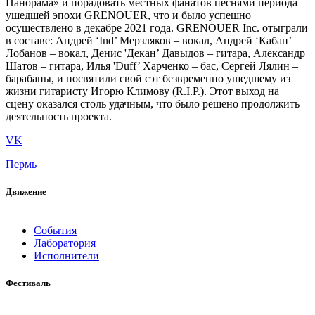
Панорама» и порадовать местных фанатов песнями периода
ушедшей эпохи GRENOUER, что и было успешно
осуществлено в декабре 2021 года. GRENOUER Inc. отыграли
в составе: Андрей ‘Ind’ Мерзляков – вокал, Андрей ‘Кабан’
Лобанов – вокал, Денис 'Декан’ Давыдов – гитара, Александр
Шатов – гитара, Илья 'Duff’ Харченко – бас, Сергей Лялин –
барабаны, и посвятили свой сэт безвременно ушедшему из
жизни гитаристу Игорю Климову (R.I.P.). Этот выход на
сцену оказался столь удачным, что было решено продолжить
деятельность проекта.
VK
Пермь
Движение
События
Лаборатория
Исполнители
Фестиваль