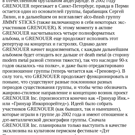
в отечественном брутальном андеграунде. В 2002 году
GRENOUER переезжает в Санкт-Петербург, правда в Перми
остается один из основателей группы, барабанщик Сергей
Лялин, и в дальнейшем он возглавляет alco-thrash группу
JIMMY STICKS (также включающую в себя некоторых экс-
участников GRENOUER). К этому моменту в активе
GRENOUER насчитывалось четыре полноформатных
альбома, и GRENOUER еще продолжит исполнять этот
репертуар на концертах и гастролях. Однако далее
GRENOUER начнет видоизменяться, с каждым дальнейшим
альбомом будет отходить все дальше от death metal (в сторону
modern metal разной степени тяжести), так что наследие 90-х
годов оказалось «на полке», и даже было отредактировано
произношение группы (теперь читается как «Греновер»). В
силу того, что GRENOUER продолжает функционировать и
поныне, что существуют разные поклонники разных
периодов существования группы, и чтобы четко обозначить
жанрово-стилевое направление и концепцию возник проект
GRENOUER Inc. (произносится конечно как «Гринуар Инк.»
или «Гринуар Инкорпорейтед»). Идеей было собрать
участников GRENOUER (как бывших, так и нынешних),
которые играли в группе до 2002 года и имеют отношение к
дэт-металлической дискографии группы. Сначала
GRENOUER Inc. планировали только выступить в качестве
эксклюзива на культовом пермском фестивале «Дэт